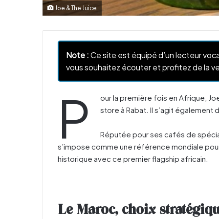
Joe & The Juice
Note :
Ce site est équipé d’un lecteur voca
vous souhaitez écouter et profitez de la ve
P
our la première fois en Afrique, Jo
store à Rabat. Il s’agit également
Réputée pour ses cafés de spécialit
s’impose comme une référence mondiale pour 
historique avec ce premier flagship africain.
Le Maroc, choix stratégiq