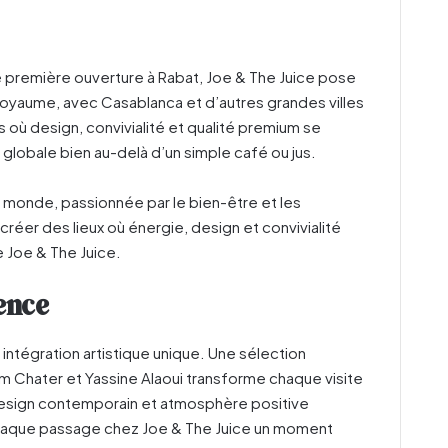
e première ouverture à Rabat, Joe & The Juice pose
royaume, avec Casablanca et d’autres grandes villes
s où design, convivialité et qualité premium se
 globale bien au-delà d’un simple café ou jus.
e monde, passionnée par le bien-être et les
réer des lieux où énergie, design et convivialité
 Joe & The Juice.
ience
intégration artistique unique. Une sélection
m Chater et Yassine Alaoui transforme chaque visite
 design contemporain et atmosphère positive
chaque passage chez Joe & The Juice un moment