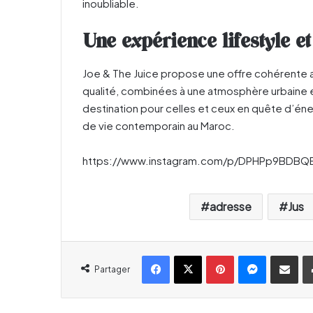
inoubliable.
Une expérience lifestyle 
Joe & The Juice propose une offre cohérente av
qualité, combinées à une atmosphère urbaine et
destination pour celles et ceux en quête d’énerg
de vie contemporain au Maroc.
https://www.instagram.com/p/DPHPp9BDBQ
adresse
Jus
Facebook
X
Pinterest
Messenger
Partager par email
Partager