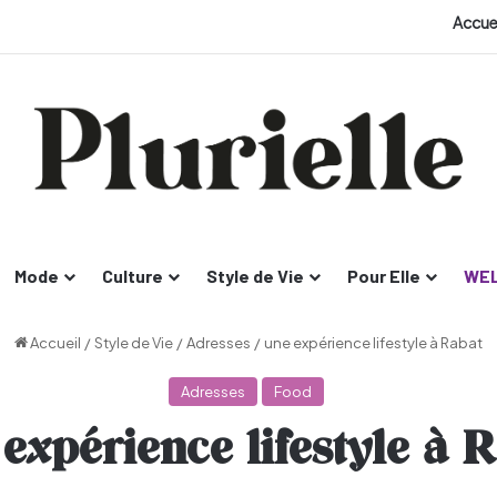
Accue
Mode
Culture
Style de Vie
Pour Elle
WEL
Accueil
/
Style de Vie
/
Adresses
/
une expérience lifestyle à Rabat
Adresses
Food
expérience lifestyle à 