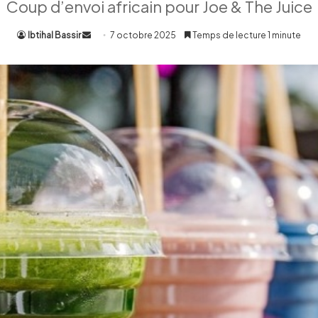
Coup d’envoi africain pour Joe & The Juice
Ibtihal Bassir
Envoyer
7 octobre 2025
Temps de lecture 1 minute
un
courriel