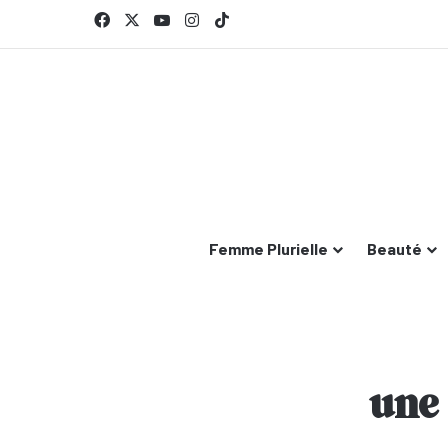
Facebook
X
YouTube
Instagram
TikTok
Femme Plurielle
Beauté
une 