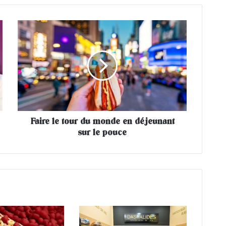
F
a
i
r
e
l
e
t
o
Faire le tour du monde en déjeunant
u
sur le pouce
r
d
u
m
o
n
d
e
e