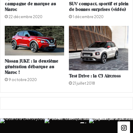
campagne de marque au
SUV compact, sportif et plein
o
Maroc
de bonnes surprises (vidéo)
,
l
22 décembre 2020
1 décembre 2020
a
v
o
i
t
u
r
Nissan JUKE : la deuxième
génération débarque au
e
Maroc !
q
Test Drive : la C3 Aircross
u
9 octobre 2020
21 juillet 2018
i
r
e
s
s
e
m
b