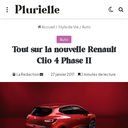
Menu
Switch
R
Accueil
/
Style de Vie
/
Auto
Auto
Tout sur la nouvelle Renault
Clio 4 Phase II
La Redaction
Envoyer
27 janvier 2017
2 minutes de lecture
un
courriel