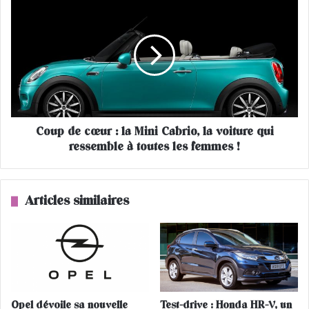
C
l
o
'
u
e
p
a
d
u
e
c
œ
u
Coup de cœur : la Mini Cabrio, la voiture qui
r
ressemble à toutes les femmes !
:
l
a
M
Articles similaires
i
n
i
C
a
b
r
Opel dévoile sa nouvelle
Test-drive : Honda HR-V, un
i