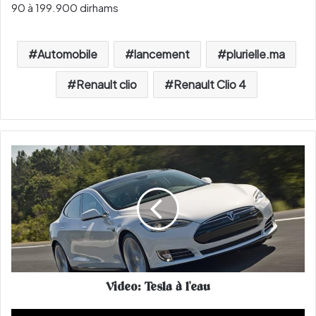
90 à 199.900 dirhams
Automobile
lancement
plurielle.ma
Renault clio
Renault Clio 4
V
i
d
e
o
:
T
e
s
Video: Tesla à l'eau
l
a
à