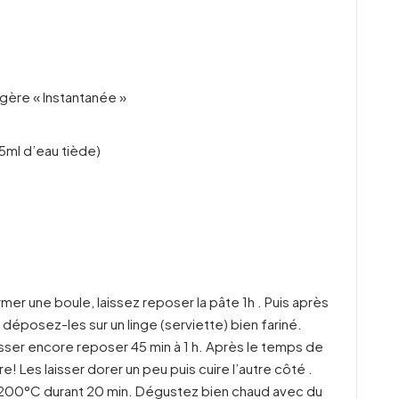
ngère « Instantanée »
55ml d’eau tiède)
rmer une boule, laissez reposer la pâte 1h . Puis après
déposez-les sur un linge (serviette) bien fariné.
aisser encore reposer 45 min à 1 h. Après le temps de
re! Les laisser dorer un peu puis cuire l’autre côté .
 à 200°C durant 20 min. Dégustez bien chaud avec du