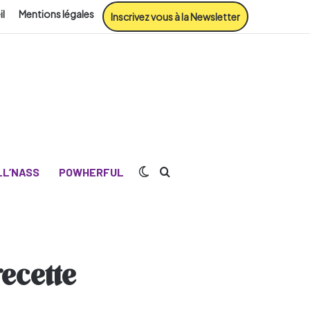
il
Mentions légales
Inscrivez vous à la Newsletter
Switch skin
Rechercher
L’NASS
POWHERFUL
recette