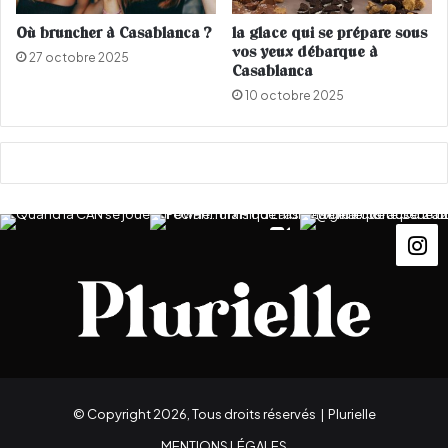
r
a
Où bruncher à Casablanca ?
la glace qui se prépare sous
u
vos yeux débarque à
27 octobre 2025
x
Casablanca
m
10 octobre 2025
o
n
d
i
a
u
x
d
e
k
a
r
a
t
é
© Copyright 2026, Tous droits réservés |
Plurielle
d
e
MENTIONS LÉGALES