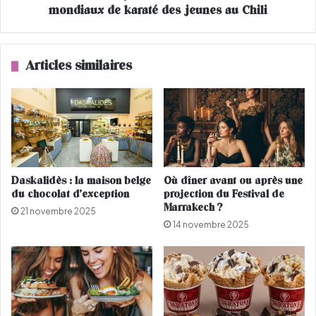
e
mondiaux de karaté des jeunes au Chili
e
n
A
d
y
e
a
Articles similaires
n
O
t
u
r
h
e
r
t
a
e
m
r
é
r
d
Daskalidès : la maison belge
Où dîner avant ou après une
e
a
du chocolat d’exception
projection du Festival de
e
i
Marrakech ?
21 novembre 2025
t
l
14 novembre 2025
m
l
e
é
r
e
d
'
o