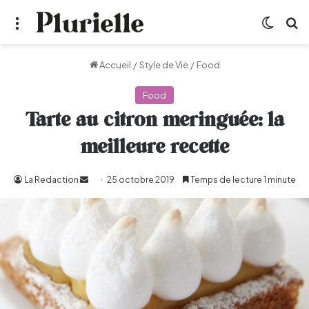
Menu
Switch
R
Accueil
/
Style de Vie
/
Food
Food
Tarte au citron meringuée: la
meilleure recette
La Redaction
Envoyer
25 octobre 2019
Temps de lecture 1 minute
un
courriel