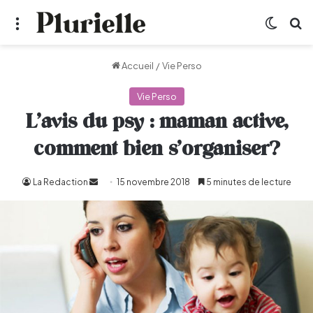
Menu
Switch
R
Accueil
/
Vie Perso
Vie Perso
L’avis du psy : maman active,
comment bien s’organiser?
La Redaction
Envoyer
15 novembre 2018
5 minutes de lecture
un
courriel