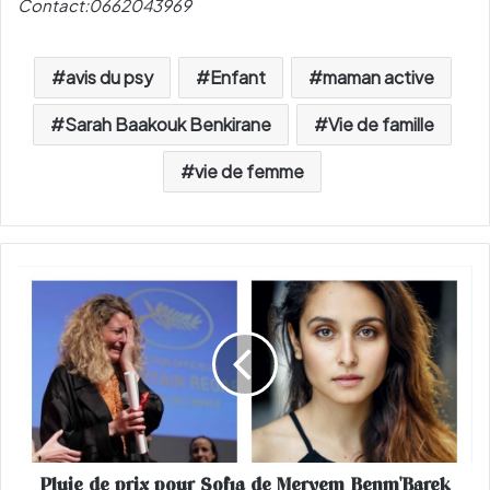
Contact:0662043969
avis du psy
Enfant
maman active
Sarah Baakouk Benkirane
Vie de famille
vie de femme
P
l
u
i
e
d
e
p
r
Pluie de prix pour Sofia de Meryem Benm'Barek
i