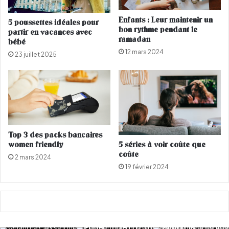
m
r
'
o
Enfants : Leur maintenir un
5 poussettes idéales pour
B
c
bon rythme pendant le
partir en vacances avec
a
a
ramadan
bébé
r
i
12 mars 2024
23 juillet 2025
e
n
k
e
a
r
e
m
p
o
Top 3 des packs bancaires
women friendly
5 séries à voir coûte que
r
coûte
t
2 mars 2024
é
19 février 2024
l
e
p
r
i