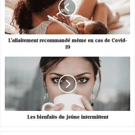
l
l
a
i
t
e
L’allaitement recommandé même en cas de Covid-
m
19
e
n
t
L
r
e
e
s
c
b
o
i
m
e
m
n
a
f
n
a
d
Les bienfaits du jeûne intermittent
i
é
t
m
s