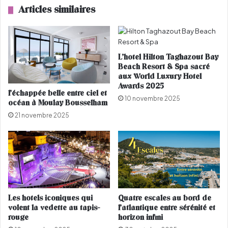
ê
d
Articles similaires
m
u
e
j
e
e
n
û
c
n
L’hotel Hilton Taghazout Bay
a
e
Beach Resort & Spa sacré
s
aux World Luxury Hotel
i
Awards 2025
d
n
l’échappée belle entre ciel et
e
t
10 novembre 2025
océan à Moulay Bousselham
C
e
21 novembre 2025
o
r
v
m
i
i
d
t
-
t
1
e
9
n
t
Les hotels iconiques qui
Quatre escales au bord de
volent la vedette au tapis-
l’atlantique entre sérénité et
rouge
horizon infini