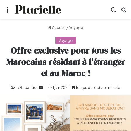
Menu
Switch
R
Accueil
/
Voyage
Voyage
Offre exclusive pour tous les
Marocains résidant à l’étranger
et au Maroc !
La Redaction
Envoyer
21 juin 2021
Temps de lecture 1 minute
un
courriel