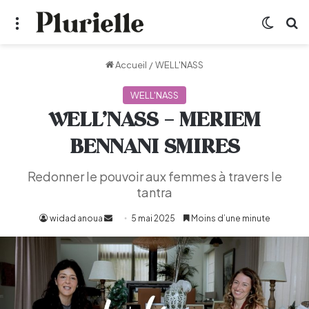
Menu
Switch
R
Accueil
/
WELL'NASS
WELL'NASS
WELL’NASS – MERIEM
BENNANI SMIRES
Redonner le pouvoir aux femmes à travers le
tantra
widad anoua
Envoyer
5 mai 2025
Moins d’une minute
un
courriel