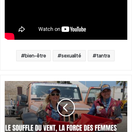
bien-être
sexualité
tantra
R
e
t
o
u
r
s
u