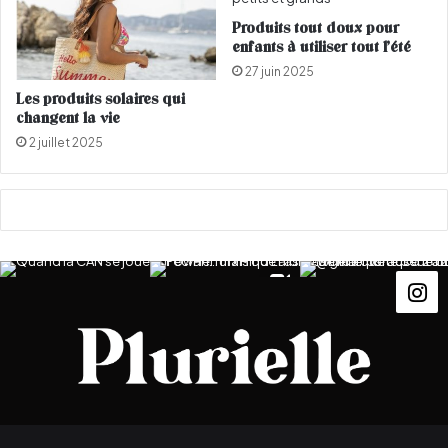
M
s
A
Produits tout doux pour
a
enfants à utiliser tout l’été
)
n
J
27 juin 2025
a
Les produits solaires qui
m
changent la vie
e
2 juillet 2025
e
l
?
(
P
H
O
T
O
S
)