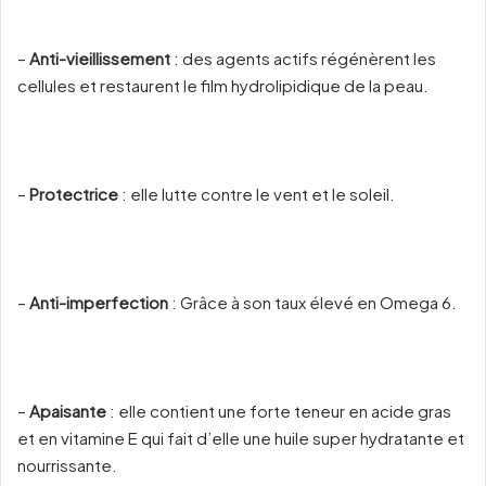
–
Anti-vieillissement
: des agents actifs régénèrent les
cellules et restaurent le film hydrolipidique de la peau.
–
Protectrice
: elle lutte contre le vent et le soleil.
–
Anti-imperfection
: Grâce à son taux élevé en Omega 6.
–
Apaisante
: elle contient une forte teneur en acide gras
et en vitamine E qui fait d’elle une huile super hydratante et
nourrissante.