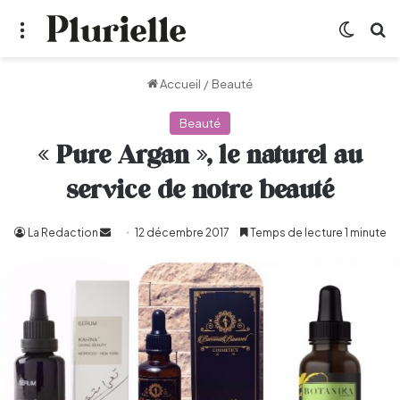
Menu
Switch
R
Accueil
/
Beauté
Beauté
« Pure Argan », le naturel au
service de notre beauté
La Redaction
Envoyer
12 décembre 2017
Temps de lecture 1 minute
un
courriel