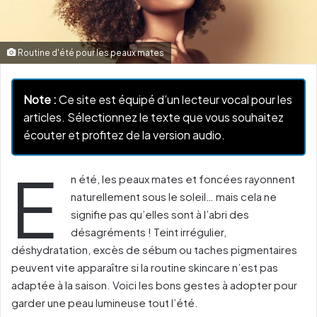
Routine d'été pour les peaux mates
Note :
Ce site est équipé d’un lecteur vocal pour les
articles. Sélectionnez le texte que vous souhaitez
écouter et profitez de la version audio.
E
n été, les peaux mates et foncées rayonnent
naturellement sous le soleil… mais cela ne
signifie pas qu’elles sont à l’abri des
désagréments ! Teint irrégulier,
déshydratation, excès de sébum ou taches pigmentaires
peuvent vite apparaître si la routine skincare n’est pas
adaptée à la saison. Voici les bons gestes à adopter pour
garder une peau lumineuse tout l’été.