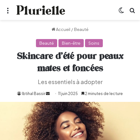
Menu
Switch
R
Accueil
/
Beauté
Beauté
Bien-être
Soins
Skincare d’été pour peaux
mates et foncées
Les essentiels à adopter
Ibtihal Bassir
Envoyer
11 juin 2025
2 minutes de lecture
un
courriel