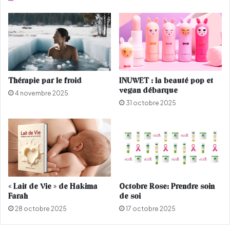
n
e
Thérapie par le froid
INUWET : la beauté pop et
vegan débarque
4 novembre 2025
31 octobre 2025
« Lait de Vie » de Hakima
Octobre Rose: Prendre soin
Farah
de soi
28 octobre 2025
17 octobre 2025