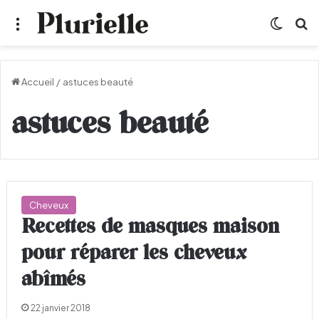
Menu
Switch
R
Accueil
/
astuces beauté
astuces beauté
Cheveux
Recettes de masques maison
pour réparer les cheveux
abîmés
22 janvier 2018