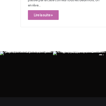
en rêve…
Lire la suite »