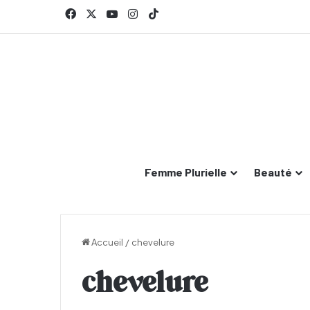
Facebook
X
YouTube
Instagram
TikTok
Femme Plurielle
Beauté
Accueil
/
chevelure
chevelure