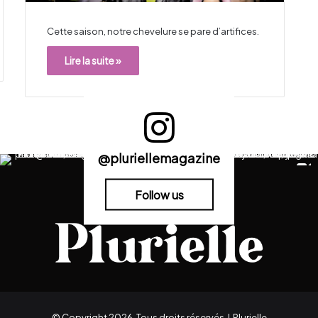
Cette saison, notre chevelure se pare d’artifices.
Lire la suite »
@pluriellemagazine
Follow us
© Copyright 2026, Tous droits réservés |
Plurielle