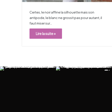
Certes, le noir affine la silhouette mais son
antipode, le blanc ne grossit pas pour autant, il
faut miser sur…
Lire la suite »