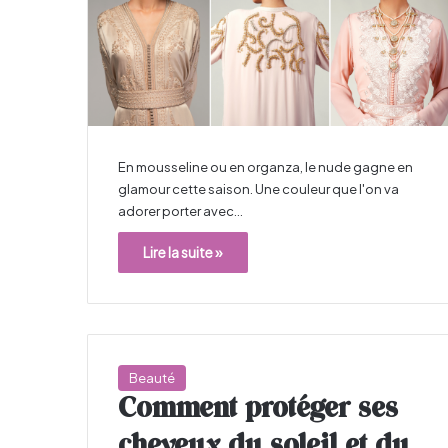
En mousseline ou en organza, le nude gagne en
glamour cette saison. Une couleur que l'on va
adorer porter avec…
Lire la suite »
Beauté
Comment protéger ses
cheveux du soleil et du