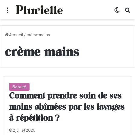
Menu
Switch
R
Accueil
/
crème mains
crème mains
Beauté
Comment prendre soin de ses
mains abîmées par les lavages
à répétition ?
2 juillet 2020