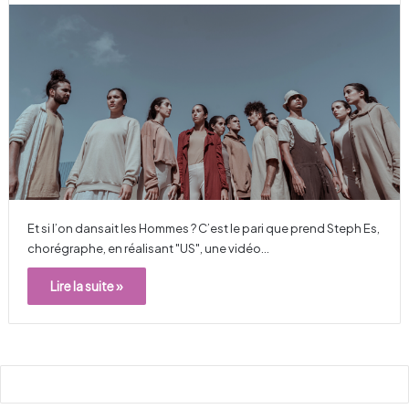
Et si l’on dansait les Hommes ? C’est le pari que prend Steph Es,
chorégraphe, en réalisant "US", une vidéo…
Lire la suite »