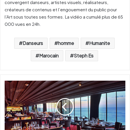
convergent danseurs, artistes visuels, réalisateurs,
créateurs de contenus et l’engouement du public pour
l’Art sous toutes ses formes. La vidéo a cumulé plus de 65
000 vues en 24h.
Danseurs
homme
Humanite
Marocain
Steph Es
O
n
a
t
e
s
t
é