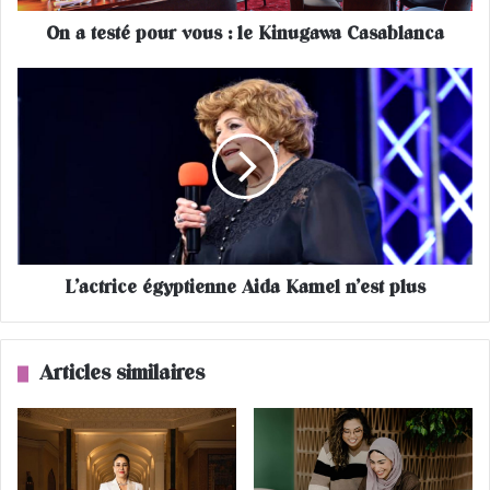
p
On a testé pour vous : le Kinugawa Casablanca
o
u
r
L
v
’
o
a
u
c
s
t
:
r
l
i
e
c
K
e
L’actrice égyptienne Aida Kamel n’est plus
i
é
n
g
u
y
g
p
Articles similaires
a
t
w
i
a
e
C
n
a
n