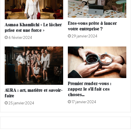
s
e
a
A
b
i
l
d
Etes-vous prête à lancer
Asmaa Khamlichi « Le lâcher
a
a
votre entreprise ?
prise est une force »
n
K
29 janvier 2024
c
a
6 février 2024
a
m
e
l
n
’
e
s
Premier rendez-vous :
t
zappez le s’il fait ces
AURA : art, matière et savoir-
p
choses…
faire
l
17 janvier 2024
25 janvier 2024
u
s