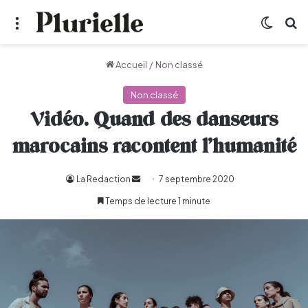
Menu
Switch
R
Accueil
/
Non classé
Non classé
Vidéo. Quand des danseurs
marocains racontent l’humanité
La Redaction
Envoyer
7 septembre 2020
un
Temps de lecture 1 minute
courriel