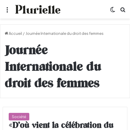
Menu
Switch
R
Accueil
/
Journée Internationale du droit des femmes
Journée
Internationale du
droit des femmes
Société
«D’où vient la célébration du