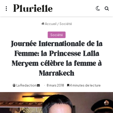
Menu
Switch
R
Accueil
/
Société
Société
Journée Internationale de la
Femme: la Princesse Lalla
Meryem célèbre la femme à
Marrakech
La Redaction
Envoyer
8 mars 2018
4 minutes de lecture
un
courriel