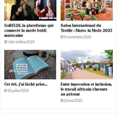
v
o
r
r
e
t
z
é
l
GoBELDI, la plateforme qui
Salon International du
a
e
connecte la mode beldi
Textile : Maroc in Mode 2025
u
l
marocaine
11 novembre 2025
1
i
1 décembre 2025
5
n
m
e
a
-
r
u
s
p
d
u
f
Cet été, j’ai lâché prise…
Entre innovation et inclusion,
e
le travail africain s’invente
25 juillet 2025
s
au présent
t
22 mai 2025
i
v
a