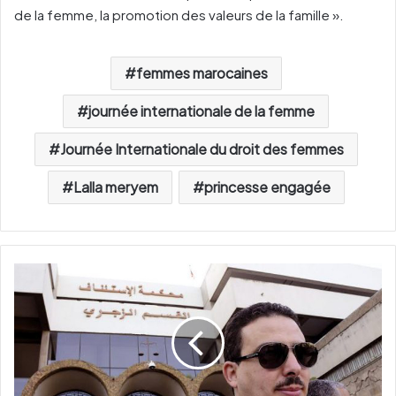
de la femme, la promotion des valeurs de la famille ».
femmes marocaines
journée internationale de la femme
Journée Internationale du droit des femmes
Lalla meryem
princesse engagée
A
f
f
a
i
r
e