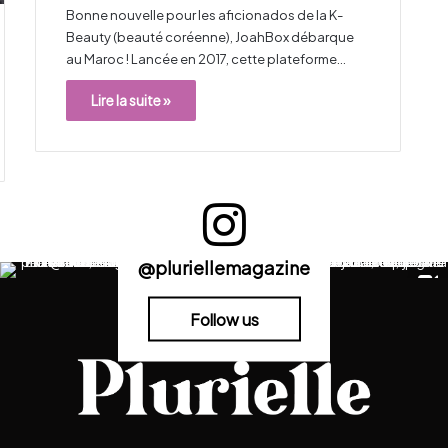
Bonne nouvelle pour les aficionados de la K-
Beauty (beauté coréenne), JoahBox débarque
au Maroc ! Lancée en 2017, cette plateforme…
Lire la suite »
@pluriellemagazine
Follow us