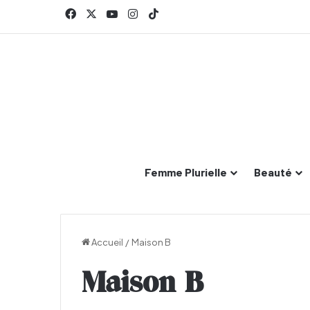
Facebook
X
YouTube
Instagram
TikTok
Femme Plurielle
Beauté
Accueil
/
Maison B
Maison B