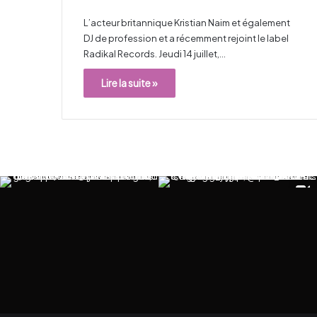
L’acteur britannique Kristian Naim et également
DJ de profession et a récemment rejoint le label
Radikal Records. Jeudi 14 juillet,…
Lire la suite »