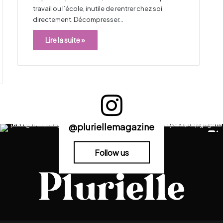
travail ou l’école, inutile de rentrer chez soi
directement. Décompresser…
Lire la suite »
@pluriellemagazine
Follow us