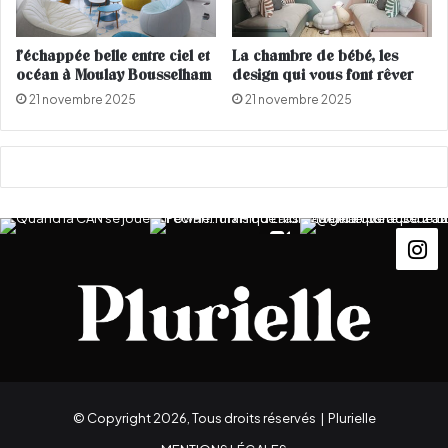
a
r
i
i
t
q
l’échappée belle entre ciel et
La chambre de bébé, les
p
u
océan à Moulay Bousselham
design qui vous font rêver
o
e
21 novembre 2025
21 novembre 2025
l
"
é
s
m
u
i
r
q
l
u
a
e
p
a
t
e
r
n
i
t
é
© Copyright 2026, Tous droits réservés |
Plurielle
d
'