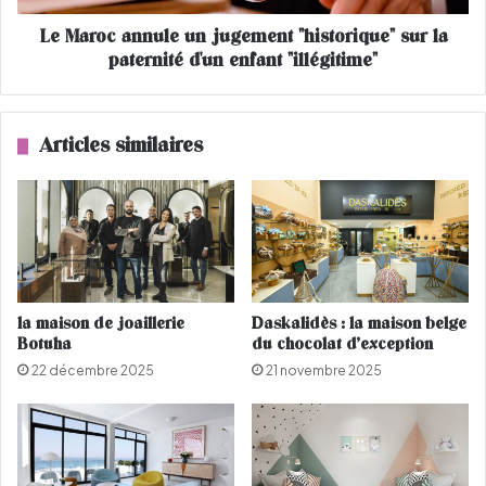
t
n
a
Le Maroc annule un jugement "historique" sur la
n
j
paternité d'un enfant "illégitime"
u
k
l
o
e
w
u
Articles similaires
s
n
k
j
i
u
à
g
l
e
a
m
M
e
a
n
la maison de joaillerie
Daskalidès : la maison belge
m
t
Botuha
du chocolat d’exception
o
"
22 décembre 2025
21 novembre 2025
u
h
n
i
i
s
a
t
f
o