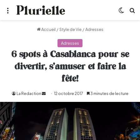
Menu
Switch
R
Accueil
/
Style de Vie
/
Adresses
Adresses
6 spots à Casablanca pour se
divertir, s’amuser et faire la
fête!
La Redaction
Envoyer
12 octobre 2017
3 minutes de lecture
un
courriel