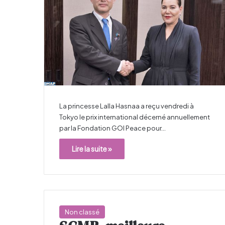
La princesse Lalla Hasnaa a reçu vendredi à
Tokyo le prix international décerné annuellement
par la Fondation GOI Peace pour…
Lire la suite »
Non classé