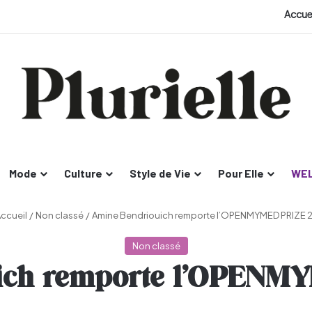
Accue
Mode
Culture
Style de Vie
Pour Elle
WEL
ccueil
/
Non classé
/
Amine Bendriouich remporte l’OPENMYMED PRIZE 
Non classé
ich remporte l’OPENM