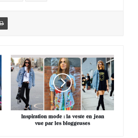
Imprimer
I
n
s
p
i
r
a
t
i
Inspiration mode : la veste en jean
o
vue par les bloggeuses
n
m
o