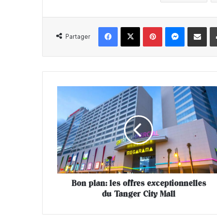
Facebook
X
Pinterest
Messenger
Partager par email
Partager
B
o
n
p
l
a
n
:
l
Bon plan: les offres exceptionnelles
e
du Tanger City Mall
s
o
f