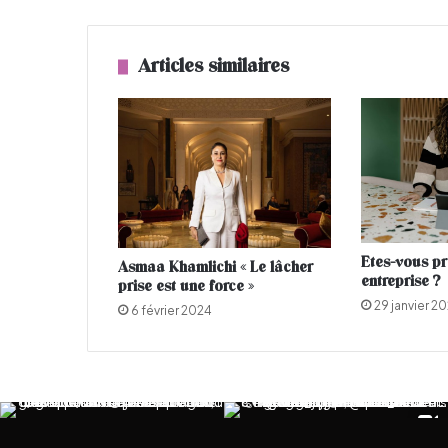
f
r
e
Articles similaires
s
e
x
c
e
p
t
i
o
Etes-vous pr
Asmaa Khamlichi « Le lâcher
n
entreprise ?
prise est une force »
n
29 janvier 2
e
6 février 2024
l
l
e
s
d
u