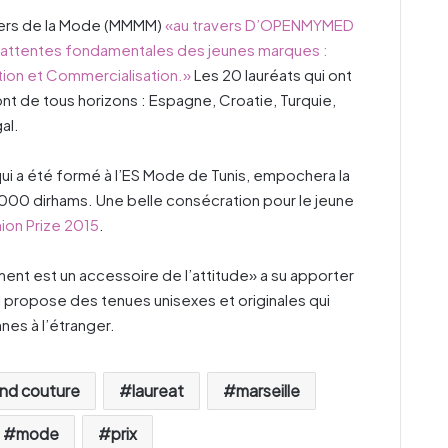
iers de la Mode (MMMM)
«au travers D’OPENMYMED
s 3 attentes fondamentales des jeunes marques :
on et Commercialisation.»
Les 20 lauréats qui ont
nt de tous horizons : Espagne, Croatie, Turquie,
al.
qui a été formé à l’ES Mode de Tunis, empochera la
00 dirhams. Une belle consécration pour le jeune
ion Prize 2015
.
ent est un accessoire de l’attitude» a su apporter
l propose des tenues unisexes et originales qui
nnes à l’étranger.
and couture
laureat
marseille
mode
prix