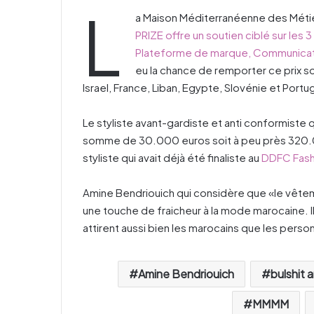
L
a Maison Méditerranéenne des Mét
PRIZE offre un soutien ciblé sur le
Plateforme de marque, Communicati
eu la chance de remporter ce prix so
Israel, France, Liban, Egypte, Slovénie et Portug
Le styliste avant-gardiste et anti conformiste 
somme de 30.000 euros soit à peu près 320.0
styliste qui avait déjà été finaliste au
DDFC Fash
Amine Bendriouich qui considère que «le vêtem
une touche de fraicheur à la mode marocaine. I
attirent aussi bien les marocains que les perso
Amine Bendriouich
bulshit 
MMMM