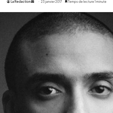
La Redaction
Envoyer
23 janvier 2017
Temps de lecture 1 minute
un
courriel