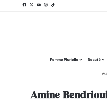
Facebook
X
YouTube
Instagram
TikTok
Femme Plurielle
Beauté
A
Amine Bendriou