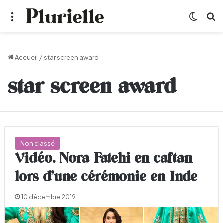
Menu
Switch
R
Accueil
/
star screen award
star screen award
Non classé
Vidéo. Nora Fatehi en caftan
lors d’une cérémonie en Inde
10 décembre 2019