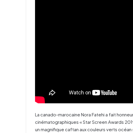
La canado-marocaine Nora Fatehi a fait honneu
cinématographiques « Star Screen Awards 2019
un magnifique caftan aux couleurs verts océan