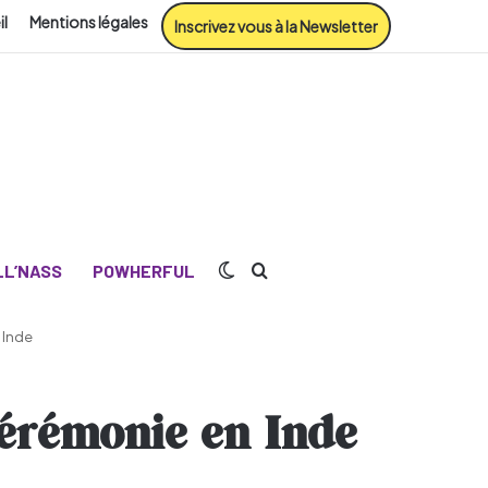
il
Mentions légales
Inscrivez vous à la Newsletter
Switch skin
Rechercher
L’NASS
POWHERFUL
 Inde
cérémonie en Inde