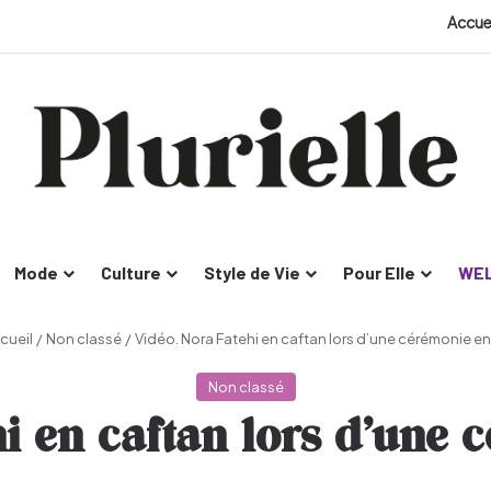
Accue
Mode
Culture
Style de Vie
Pour Elle
WEL
cueil
/
Non classé
/
Vidéo. Nora Fatehi en caftan lors d’une cérémonie en
Non classé
hi en caftan lors d’une 