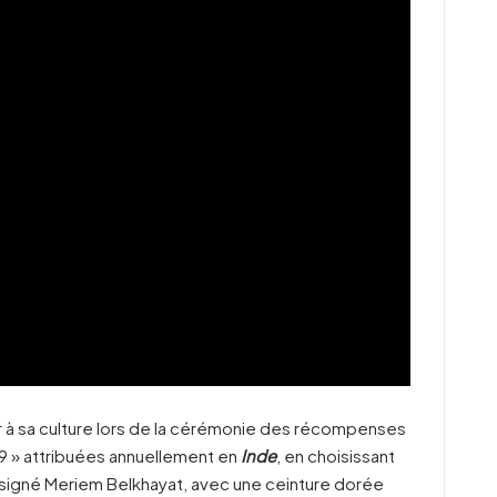
r à sa culture lors de la cérémonie des récompenses
 » attribuées annuellement en
Inde
, en choisissant
 signé Meriem Belkhayat, avec une ceinture dorée