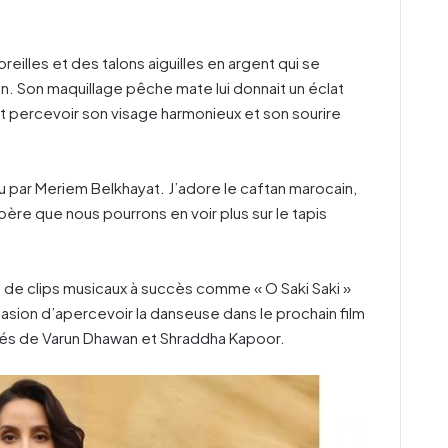
eilles et des talons aiguilles en argent qui se
an. Son maquillage pêche mate lui donnait un éclat
it percevoir son visage harmonieux et son sourire
u par Meriem Belkhayat. J’adore le caftan marocain,
spère que nous pourrons en voir plus sur le tapis
 de clips musicaux à succès comme « O Saki Saki »
sion d’apercevoir la danseuse dans le prochain film
és de Varun Dhawan et Shraddha Kapoor.