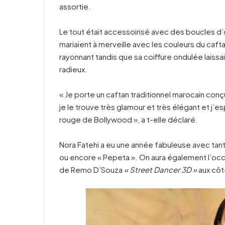
assortie.
Le tout était accessoirisé avec des boucles d’or
mariaient à merveille avec les couleurs du caft
rayonnant tandis que sa coiffure ondulée laissa
radieux.
« Je porte un caftan traditionnel marocain conç
je le trouve très glamour et très élégant et j’e
rouge de Bollywood », a t-elle déclaré.
Nora Fatehi a eu une année fabuleuse avec tant
ou encore « Pepeta ». On aura également l’occa
de Remo D’Souza
« Street Dancer 3D »
aux côt