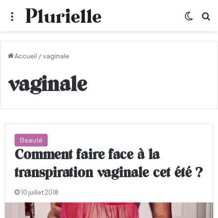
Menu
Switch
R
Accueil
/
vaginale
vaginale
Beauté
Comment faire face à la
transpiration vaginale cet été ?
10 juillet 2018