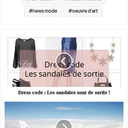
news mode
oeuvre d'art
D
r
e
s
s
c
o
d
e
Dress code : Les sandales sont de sortie !
:
L
e
A
s
t
s
t
a
a