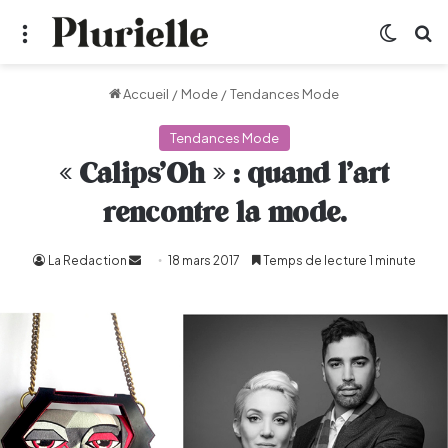
Menu
Switch
R
Accueil
/
Mode
/
Tendances Mode
Tendances Mode
« Calips’Oh » : quand l’art
rencontre la mode.
La Redaction
Envoyer
18 mars 2017
Temps de lecture 1 minute
un
courriel