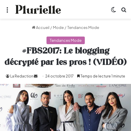
Menu
Switch
R
Accueil
/
Mode
/
Tendances Mode
Tendances Mode
#FBS2017: Le blogging
décrypté par les pros ! (VIDÉO)
La Redaction
Envoyer
24 octobre 2017
Temps de lecture 1 minute
un
courriel