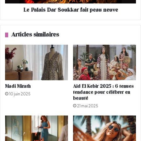
l
D
a
Le Palais Dar Soukkar fait peau neuve
a
n
r
c
S
e
o
Articles similaires
B
u
a
k
n
k
k
a
a
r
t
f
y
a
,
i
Madi Mirath
Aid El Kebir 2025 : 6 tenues
s
t
tendance pour célébrer en
10 juin 2025
a
p
beauté
p
e
21 mai 2025
l
a
a
u
t
n
e
e
f
u