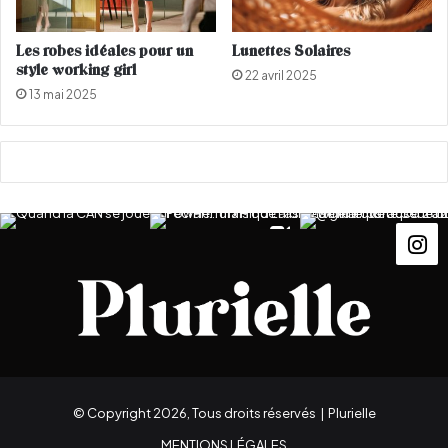
o
v
r
e
m
Les robes idéales pour un
Lunettes Solaires
e
style working girl
22 avril 2025
e
13 mai 2025
n
l
i
g
n
e
© Copyright 2026, Tous droits réservés |
Plurielle
MENTIONS LÉGALES