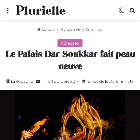
Menu
Switch
R
Accueil
/
Style de Vie
/
Adresses
Adresses
Le Palais Dar Soukkar fait peau
neuve
La Redaction
Envoyer
24 octobre 2017
Temps de lecture 1 minute
un
courriel