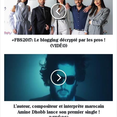
B
S
2
0
1
7
:
#FBS2017: Le blogging décrypté par les pros !
L
(VIDÉO)
e
b
l
L
o
’
g
a
g
u
i
t
n
e
g
u
d
r
é
,
c
L’auteur, compositeur et interprète marocain
c
r
Amine Dhobb lance son premier single !
o
y