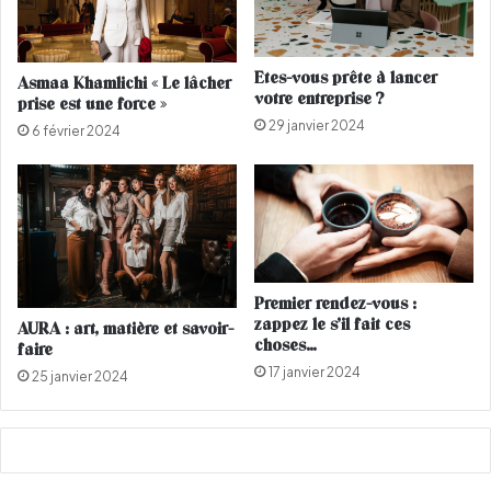
e
y
d
x
o
A
Etes-vous prête à lancer
Asmaa Khamlichi « Le lâcher
v
b
votre entreprise ?
prise est une force »
e
s
29 janvier 2024
l
o
6 février 2024
l
l
i
u
t
?
s
(
'
V
i
I
n
Premier rendez-vous :
D
s
zappez le s’il fait ces
AURA : art, matière et savoir-
É
t
choses…
faire
O
a
17 janvier 2024
25 janvier 2024
S
l
)
l
e
à
C