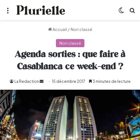
Menu
Switch
R
Accueil
/
Non classé
Non classé
Agenda sorties : que faire à
Casablanca ce week-end ?
La Redaction
Envoyer
15 décembre 2017
3 minutes de lecture
un
courriel