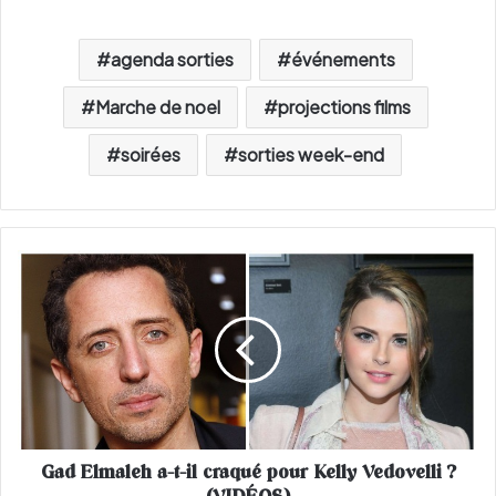
agenda sorties
événements
Marche de noel
projections films
soirées
sorties week-end
G
a
d
E
l
m
a
l
e
Gad Elmaleh a-t-il craqué pour Kelly Vedovelli ?
h
a