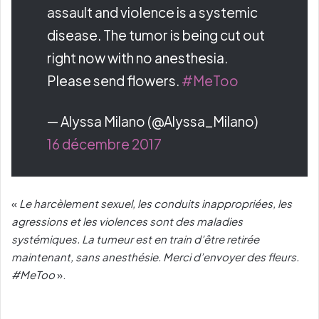
assault and violence is a systemic
disease. The tumor is being cut out
right now with no anesthesia.
Please send flowers.
#MeToo
— Alyssa Milano (@Alyssa_Milano)
16 décembre 2017
«
Le harcèlement sexuel, les conduits inappropriées, les
agressions et les violences sont des maladies
systémiques. La tumeur est en train d’être retirée
maintenant, sans anesthésie. Merci d’envoyer des fleurs.
#MeToo
».