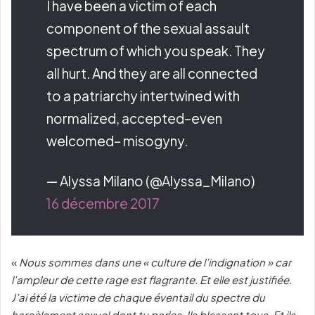
I have been a victim of each
component of the sexual assault
spectrum of which you speak. They
all hurt. And they are all connected
to a patriarchy intertwined with
normalized, accepted–even
welcomed– misogyny.
— Alyssa Milano (@Alyssa_Milano)
16 décembre 2017
«
Nous sommes dans une « culture de l’indignation » car
l’ampleur de cette rage est flagrante. Et elle est justifiée.
J’ai été la victime de chaque éventail du spectre du
harcèlement sexuel dont tu parles. Ils blessent tous. Et ils