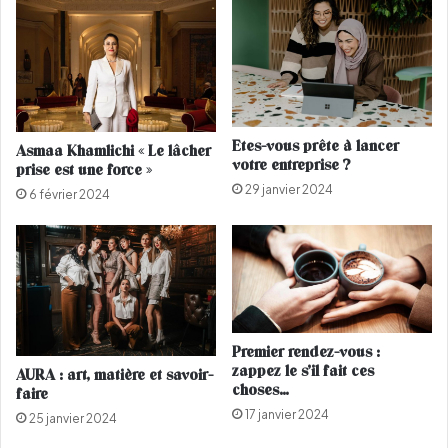
o
J
f
a
f
m
r
e
e
s
l
C
a
o
Etes-vous prête à lancer
Asmaa Khamlichi « Le lâcher
m
r
votre entreprise ?
prise est une force »
a
d
29 janvier 2024
i
e
6 février 2024
s
n
o
d
n
é
l
v
a
o
p
i
l
l
Premier rendez-vous :
u
e
zappez le s’il fait ces
AURA : art, matière et savoir-
s
s
choses…
faire
c
o
17 janvier 2024
25 janvier 2024
h
n
è
m