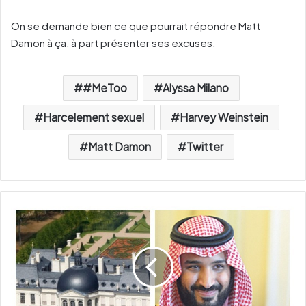
On se demande bien ce que pourrait répondre Matt
Damon à ça, à part présenter ses excuses.
#MeToo
Alyssa Milano
Harcelement sexuel
Harvey Weinstein
Matt Damon
Twitter
L
e
P
r
i
n
c