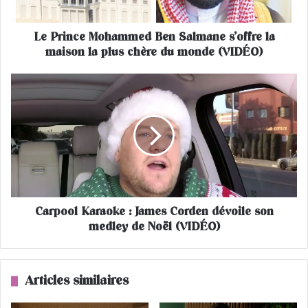
e
M
Le Prince Mohammed Ben Salmane s’offre la
o
maison la plus chère du monde (VIDÉO)
h
a
m
C
m
a
e
r
d
p
B
o
e
o
n
l
S
K
a
a
l
Carpool Karaoke : James Corden dévoile son
r
m
medley de Noël (VIDÉO)
a
a
o
n
k
e
e
Articles similaires
s
’
: