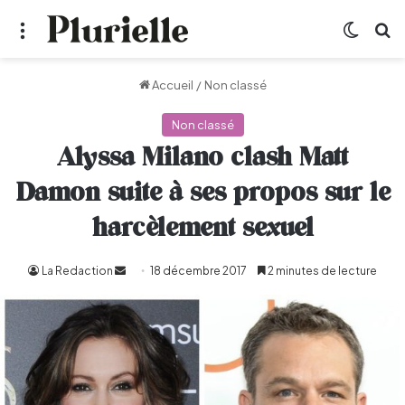
Menu
Switch
R
Accueil
/
Non classé
Non classé
Alyssa Milano clash Matt
Damon suite à ses propos sur le
harcèlement sexuel
La Redaction
Envoyer
18 décembre 2017
2 minutes de lecture
un
courriel