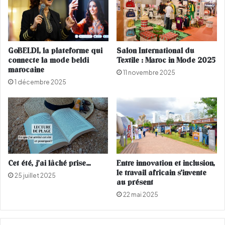
e
e
r
,
s
é
o
c
n
l
GoBELDI, la plateforme qui
Salon International du
v
a
connecte la mode beldi
Textile : Maroc in Mode 2025
e
t
marocaine
11 novembre 2025
r
.
1 décembre 2025
n
.
i
.
s
Q
d
u
e
e
v
l
i
s
e
é
Cet été, j’ai lâché prise…
Entre innovation et inclusion,
n
r
le travail africain s’invente
25 juillet 2025
t
u
au présent
v
m
22 mai 2025
i
v
r
i
a
s