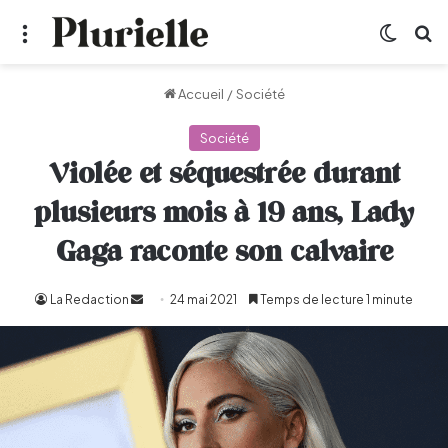
Menu
Switch
R
Accueil
/
Société
Société
Violée et séquestrée durant
plusieurs mois à 19 ans, Lady
Gaga raconte son calvaire
La Redaction
Envoyer
24 mai 2021
Temps de lecture 1 minute
un
courriel