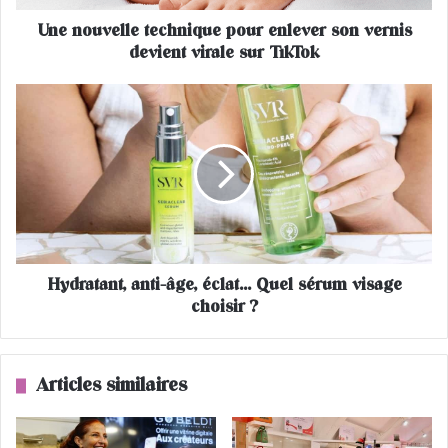
l
Une nouvelle technique pour enlever son vernis
l
devient virale sur TikTok
e
t
e
H
c
y
h
d
n
r
i
a
q
t
u
a
e
n
p
t
o
Hydratant, anti-âge, éclat... Quel sérum visage
,
u
choisir ?
a
r
n
e
t
n
i
Articles similaires
l
-
e
â
v
g