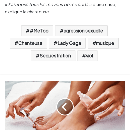
«
J’ai appris tous les moyens de me sortir
» d’une crise,
explique la chanteuse.
#MeToo
agression sexuelle
Chanteuse
Lady Gaga
musique
Sequestration
viol
U
n
e
n
o
u
v
e