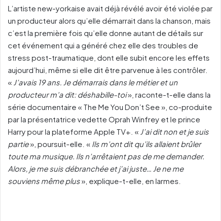
L’artiste new-yorkaise avait déjà révélé avoir été violée par
un producteur alors qu’elle démarrait dans la chanson, mais
c’est la première fois qu’elle donne autant de détails sur
cet événement qui a généré chez elle des troubles de
stress post-traumatique, dont elle subit encore les effets
aujourd’hui, même si elle dit être parvenue à les contrôler.
«
J’avais 19 ans. Je démarrais dans le métier et un
producteur m’a dit: déshabille-toi
», raconte-t-elle dans la
série documentaire « The Me You Don’t See », co-produite
par la présentatrice vedette Oprah Winfrey et le prince
Harry pour la plateforme Apple TV+.
«
J’ai dit non et je suis
partie
», poursuit-elle. «
Ils m’ont dit qu’ils allaient brûler
toute ma musique. Ils n’arrêtaient pas de me demander.
Alors, je me suis débranchée et j’ai juste… Je ne me
souviens même plus
», explique-t-elle, en larmes.