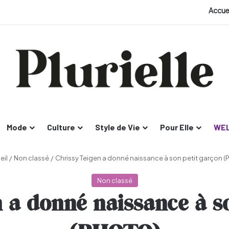
Accue
Mode
Culture
Style de Vie
Pour Elle
WEL
eil
/
Non classé
/
Chrissy Teigen a donné naissance à son petit garçon 
Non classé
 a donné naissance à s