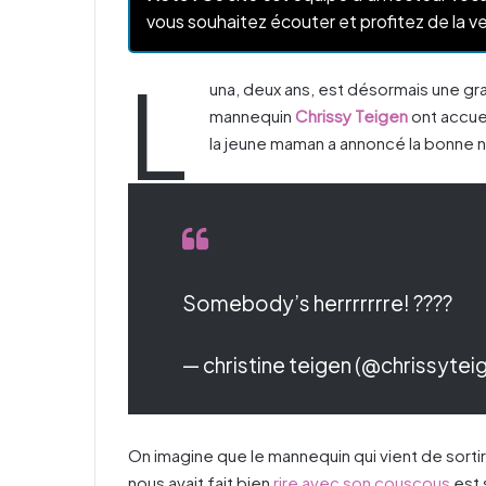
vous souhaitez écouter et profitez de la ve
L
una, deux ans, est désormais une g
mannequin
Chrissy Teigen
ont accuei
la jeune maman a annoncé la bonne n
Somebody’s herrrrrrre! ????
— christine teigen (@chrissytei
On imagine que le mannequin qui vient de sortir
nous avait fait bien
rire avec son couscous
est 