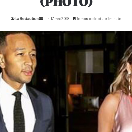
(PHOTO)
La Redaction
Envoyer
17 mai 2018
Temps de lecture 1 minute
un
courriel