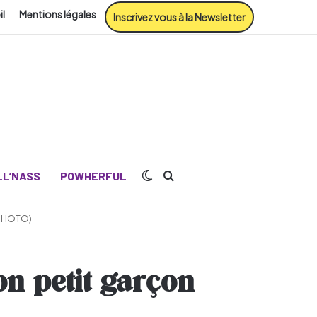
il
Mentions légales
Inscrivez vous à la Newsletter
Switch skin
Rechercher
L’NASS
POWHERFUL
(PHOTO)
on petit garçon