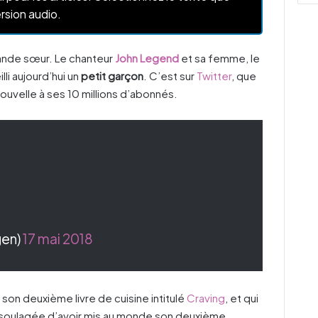
rsion audio.
rande sœur. Le chanteur
John Legend
et sa femme, le
lli aujourd’hui un
petit garçon
. C’est sur
Twitter
, que
ouvelle à ses 10 millions d’abonnés.
gen)
17 mai 2018
 son deuxième livre de cuisine intitulé
Craving
, et qui
soulagée d’avoir mis au monde son deuxième