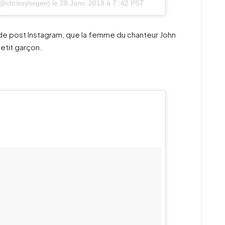
@chrissyteigen) le
28 Janv. 2018 à 7 :42 PST
 de post Instagram, que la femme du chanteur John
etit garçon.