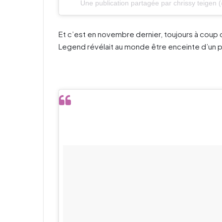
Une publication partagée par
chrissy teigen
(
Et c’est en novembre dernier, toujours à coup
Legend révélait au monde être enceinte d’un p