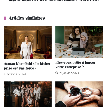
i
:
x
d
N
e
Articles similaires
o
n
b
o
e
u
l
v
?
e
a
u
e
n
Etes-vous prête à lancer
Asmaa Khamlichi « Le lâcher
s
votre entreprise ?
prise est une force »
e
29 janvier 2024
m
6 février 2024
b
l
e
?
(
P