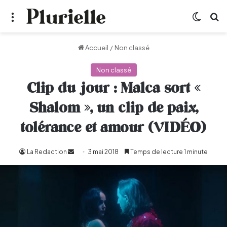
Menu
Switch
R
Accueil
/
Non classé
Non classé
Clip du jour : Malca sort «
Shalom », un clip de paix,
tolérance et amour (VIDÉO)
La Redaction
Envoyer
3 mai 2018
Temps de lecture 1 minute
un
courriel