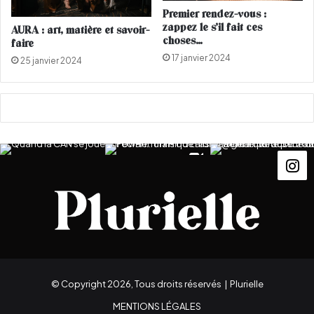
H
Premier rendez-vous :
O
zappez le s’il fait ces
AURA : art, matière et savoir-
T
choses…
faire
O
17 janvier 2024
25 janvier 2024
S
)
© Copyright 2026, Tous droits réservés |
Plurielle
MENTIONS LÉGALES