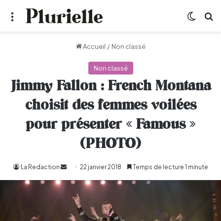
Menu
Switch
R
Accueil
/
Non classé
Non classé
Jimmy Fallon : French Montana
choisit des femmes voilées
pour présenter « Famous »
(PHOTO)
La Redaction
Envoyer
22 janvier 2018
Temps de lecture 1 minute
un
courriel