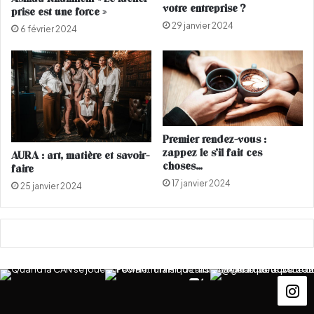
votre entreprise ?
prise est une force »
n
0
29 janvier 2024
c
a
6 février 2024
e
n
r
s
d
e
a
t
n
d
s
'
l
u
Premier rendez-vous :
a
n
zappez le s’il fait ces
AURA : art, matière et savoir-
m
e
choses…
faire
o
S
17 janvier 2024
25 janvier 2024
d
u
e
i
e
s
t
s
l
e
a
s
c
s
o
e
s
d