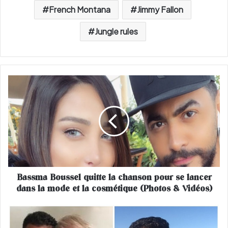
French Montana
Jimmy Fallon
Jungle rules
B
a
s
s
m
a
B
o
u
Bassma Boussel quitte la chanson pour se lancer
s
dans la mode et la cosmétique (Photos & Vidéos)
s
e
l
L
q
e