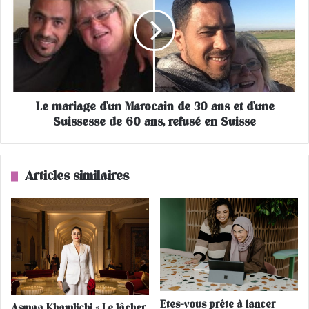
u
m
i
a
t
r
t
i
e
a
l
g
a
e
c
Le mariage d'un Marocain de 30 ans et d'une
d
h
Suissesse de 60 ans, refusé en Suisse
'
a
u
n
n
s
M
Articles similaires
o
a
n
r
p
o
o
c
u
a
r
i
s
n
e
d
l
e
Etes-vous prête à lancer
Asmaa Khamlichi « Le lâcher
a
3