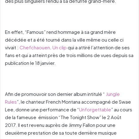
des plus singuliers rendu à sa défunte grand-mère.
En effet, “Famous” rend hommage à sa grand mère
décédée et a été tourné dans la ville même ou celle ci
vivait :
Chefchaouen
.
Un clip
qui a attiré l’attention de ses
fans et qui a atteint près de trois millions de vues depuis sa
publication le 18 janvier.
Afin de promouvoir son dernier album intitulé “
Jungle
Rules
”, le chanteur French Montana accompagné de Swae
Lee, donne une performance de “
Unforgettable
” au cours
de la fameuse émission “The Tonight Show” le 2 Août
2017. Il est revenu auprès de Jimmy Fallon pour une
deuxième prestation de sa toute dernière musique