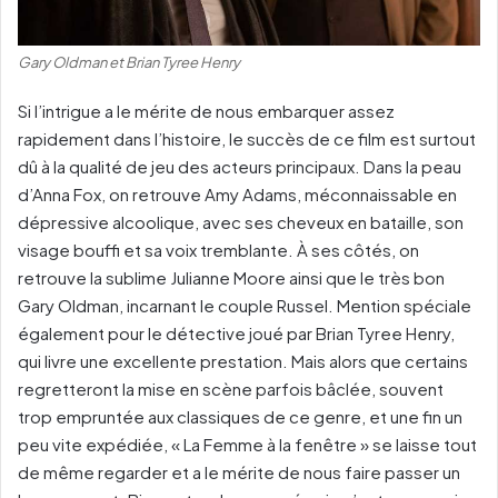
Gary Oldman et Brian Tyree Henry
Si l’intrigue a le mérite de nous embarquer assez
rapidement dans l’histoire, le succès de ce film est surtout
dû à la qualité de jeu des acteurs principaux. Dans la peau
d’Anna Fox, on retrouve Amy Adams, méconnaissable en
dépressive alcoolique, avec ses cheveux en bataille, son
visage bouffi et sa voix tremblante. À ses côtés, on
retrouve la sublime Julianne Moore ainsi que le très bon
Gary Oldman, incarnant le couple Russel. Mention spéciale
également pour le détective joué par Brian Tyree Henry,
qui livre une excellente prestation. Mais alors que certains
regretteront la mise en scène parfois bâclée, souvent
trop empruntée aux classiques de ce genre, et une fin un
peu vite expédiée, « La Femme à la fenêtre » se laisse tout
de même regarder et a le mérite de nous faire passer un