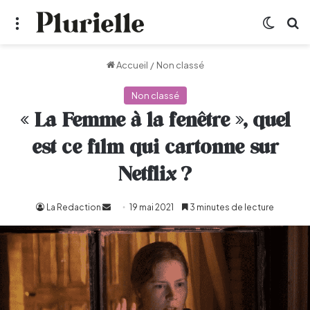
Menu
Switch
R
Accueil
/
Non classé
Non classé
« La Femme à la fenêtre », quel
est ce film qui cartonne sur
Netflix ?
La Redaction
Envoyer
19 mai 2021
3 minutes de lecture
un
courriel