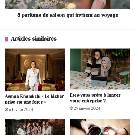
l
s
a
d
P
8 parfums de saison qui invitent au voyage
e
a
s
l
a
e
i
Articles similaires
s
s
t
o
i
n
n
q
e
u
,
i
B
i
e
n
l
v
Etes-vous prête à lancer
Asmaa Khamlichi « Le lâcher
l
i
votre entreprise ?
prise est une force »
a
t
29 janvier 2024
H
e
6 février 2024
a
n
d
t
i
a
d