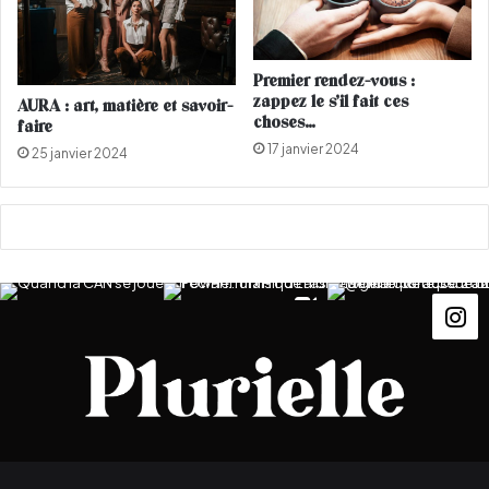
u
s
v
'
o
a
y
Premier rendez-vous :
t
a
zappez le s’il fait ces
AURA : art, matière et savoir-
t
g
choses…
faire
i
e
17 janvier 2024
25 janvier 2024
r
e
l
e
s
f
o
u
d
r
e
s
d
'
I