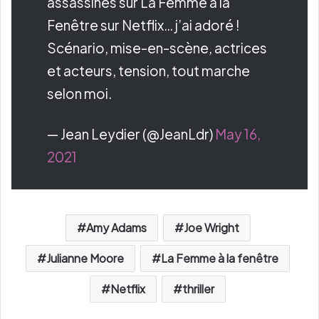
assassines sur La Femme à la
Fenêtre sur Netflix… j’ai adoré !
Scénario, mise-en-scène, actrices
et acteurs, tension, tout marche
selon moi.
— Jean Leydier (@JeanLdr)
May 16,
2021
Amy Adams
Joe Wright
Julianne Moore
La Femme à la fenêtre
Netflix
thriller