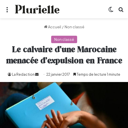
Menu
Switch
R
Accueil
/
Non classé
Non classé
Le calvaire d’une Marocaine
menacée d’expulsion en France
La Redaction
Envoyer
22 janvier 2017
Temps de lecture 1 minute
un
courriel