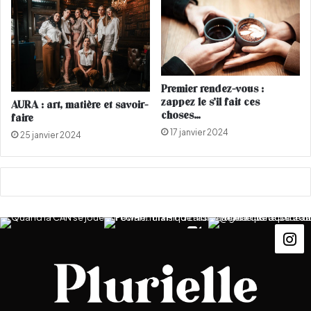
o
e
c
n
)
c
e
i
n
Premier rendez-vous :
t
zappez le s’il fait ces
AURA : art, matière et savoir-
e
choses…
faire
d
17 janvier 2024
25 janvier 2024
e
B
r
a
d
l
e
y
C
o
o
p