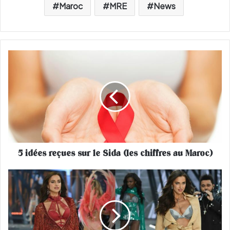
Maroc
MRE
News
5
i
d
é
e
s
r
e
ç
5 idées reçues sur le Sida (les chiffres au Maroc)
u
e
s
V
s
i
u
c
r
t
l
o
e
r