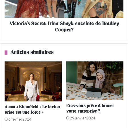
S
i
i
a
d
'
Victoria's Secret: Irina Shayk enceinte de Bradley
a
s
(
Cooper?
S
l
e
e
c
s
r
Articles similaires
c
e
h
t
i
:
f
I
f
r
r
i
e
n
s
a
a
S
Etes-vous prête à lancer
Asmaa Khamlichi « Le lâcher
u
h
votre entreprise ?
prise est une force »
M
a
29 janvier 2024
a
y
6 février 2024
r
k