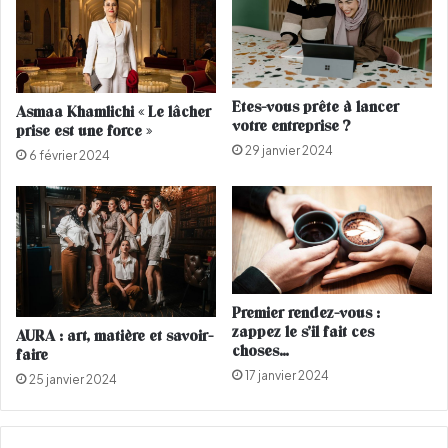
e
v
l
r
'
e
i
l
n
e
Etes-vous prête à lancer
a
Asmaa Khamlichi « Le lâcher
r
votre entreprise ?
prise est une force »
u
e
29 janvier 2024
g
s
6 février 2024
u
t
r
e
a
d
t
e
i
s
o
a
n
v
Premier rendez-vous :
d
i
zappez le s’il fait ces
AURA : art, matière et savoir-
u
e
choses…
faire
L
e
17 janvier 2024
25 janvier 2024
o
n
u
c
v
a
r