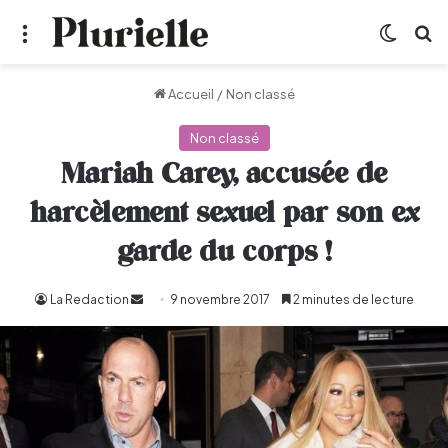
Menu
Switch
R
Accueil
/
Non classé
Non classé
Mariah Carey, accusée de
harcèlement sexuel par son ex
garde du corps !
La Redaction
Envoyer
9 novembre 2017
2 minutes de lecture
un
courriel