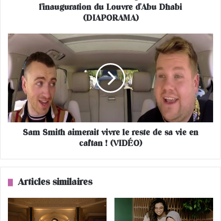
l'inauguration du Louvre d'Abu Dhabi
e
t
(DIAPORAMA)
M
a
S
c
a
r
m
o
S
n
m
,
i
g
t
u
h
e
a
s
Sam Smith aimerait vivre le reste de sa vie en
i
t
caftan ! (VIDÉO)
m
-
e
s
r
t
a
Articles similaires
a
i
r
t
s
v
d
i