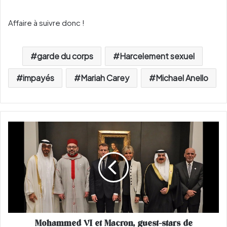
Affaire à suivre donc !
garde du corps
Harcelement sexuel
impayés
Mariah Carey
Michael Anello
M
o
h
a
m
m
e
d
V
Mohammed VI et Macron, guest-stars de
I