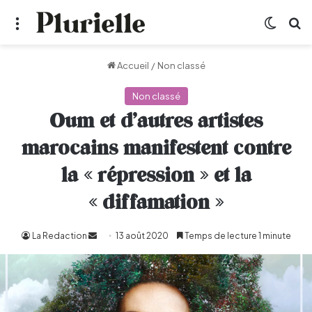
Menu
Switch
R
Accueil
/
Non classé
Non classé
Oum et d’autres artistes
marocains manifestent contre
la « répression » et la
« diffamation »
La Redaction
Envoyer
13 août 2020
Temps de lecture 1 minute
un
courriel