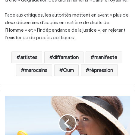
Face aux critiques, les autorités mettent en avant « plus de
deux décennies d’acquis en matière de droits de
l’Homme » et « l’indépendance de la justice », en rejetant
l’existence de procès politiques.
artistes
diffamation
manifeste
marocains
Oum
répression
6
p
r
o
t
e