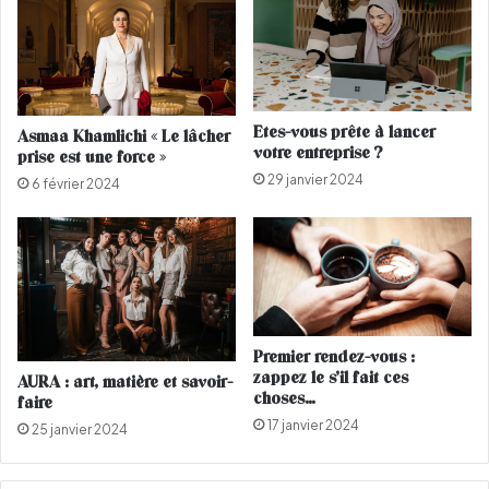
r
e
c
n
e
t
t
b
é
o
t
n
Etes-vous prête à lancer
Asmaa Khamlichi « Le lâcher
é
l
votre entreprise ?
prise est une force »
’
29 janvier 2024
é
6 février 2024
t
é
Premier rendez-vous :
zappez le s’il fait ces
AURA : art, matière et savoir-
choses…
faire
17 janvier 2024
25 janvier 2024