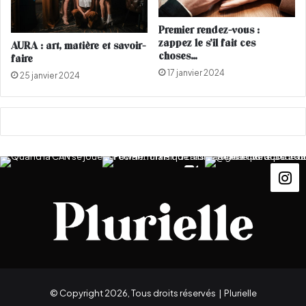
r
a
é
v
Premier rendez-vous :
e
e
zappez le s’il fait ces
AURA : art, matière et savoir-
p
z
choses…
faire
a
p
17 janvier 2024
25 janvier 2024
r
a
F
s
r
a
n
ç
o
i
s
H
o
l
l
a
n
© Copyright 2026, Tous droits réservés |
Plurielle
d