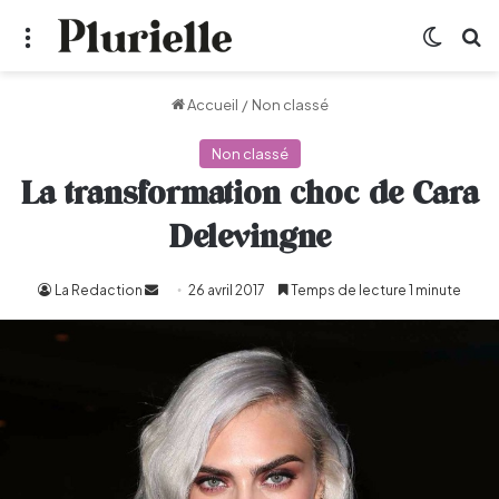
Menu
Switch
R
Accueil
/
Non classé
Non classé
La transformation choc de Cara
Delevingne
La Redaction
Envoyer
26 avril 2017
Temps de lecture 1 minute
un
courriel