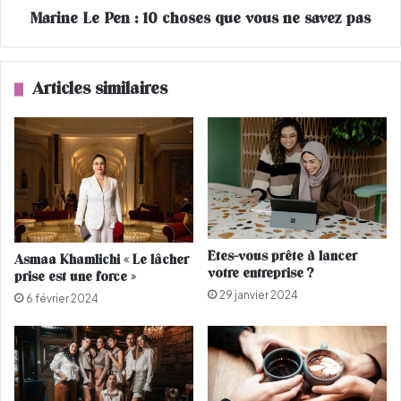
a
Marine Le Pen : 10 choses que vous ne savez pas
e
d
n
R
:
a
1
Articles similaires
h
0
m
c
o
h
u
o
n
s
i
e
E
s
l
q
T
u
Etes-vous prête à lancer
Asmaa Khamlichi « Le lâcher
a
e
votre entreprise ?
prise est une force »
y
v
29 janvier 2024
e
o
6 février 2024
b
u
d
s
é
n
c
e
o
s