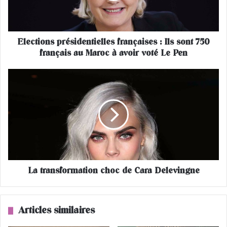
o
n
s
Elections présidentielles françaises : Ils sont 750
p
français au Maroc à avoir voté Le Pen
r
é
s
L
i
a
d
t
e
r
n
a
t
n
i
s
e
f
l
o
l
La transformation choc de Cara Delevingne
r
e
m
s
a
f
t
Articles similaires
r
i
a
o