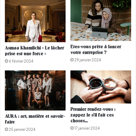
n
n
ç
c
a
h
i
o
s
c
e
d
s
e
Etes-vous prête à lancer
Asmaa Khamlichi « Le lâcher
:
C
votre entreprise ?
prise est une force »
I
a
29 janvier 2024
l
r
6 février 2024
s
a
s
D
o
e
n
l
t
e
7
v
5
i
Premier rendez-vous :
0
n
zappez le s’il fait ces
AURA : art, matière et savoir-
f
g
choses…
faire
r
n
17 janvier 2024
25 janvier 2024
a
e