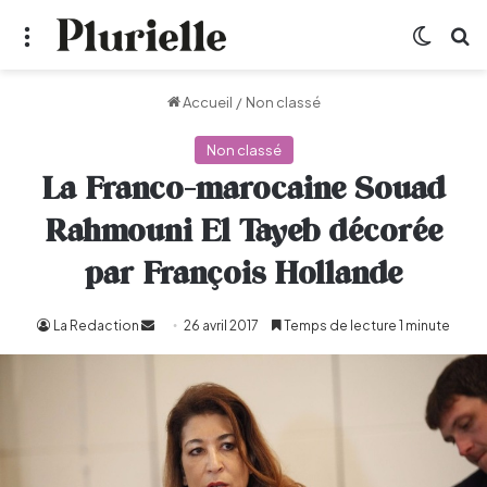
Menu
Switch
R
Accueil
/
Non classé
Non classé
La Franco-marocaine Souad
Rahmouni El Tayeb décorée
par François Hollande
La Redaction
Envoyer
26 avril 2017
Temps de lecture 1 minute
un
courriel