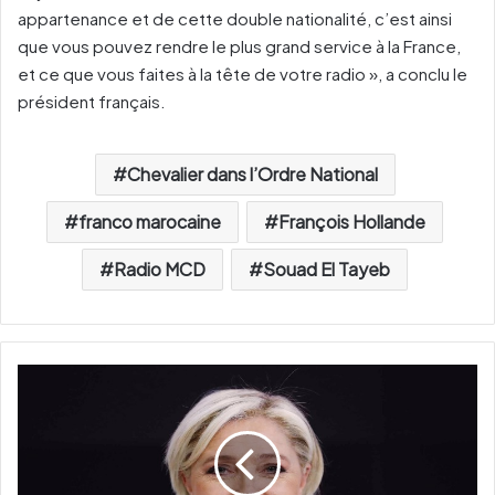
appartenance et de cette double nationalité, c’est ainsi
que vous pouvez rendre le plus grand service à la France,
et ce que vous faites à la tête de votre radio », a conclu le
président français.
Chevalier dans l’Ordre National
franco marocaine
François Hollande
Radio MCD
Souad El Tayeb
E
l
e
c
t
i