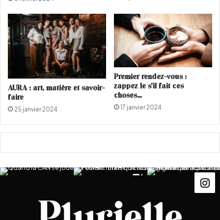
m
s
e
d
s
e
c
œ
u
r
Premier rendez-vous :
d
zappez le s’il fait ces
AURA : art, matière et savoir-
e
choses…
faire
l
17 janvier 2024
25 janvier 2024
a
s
a
i
s
o
n