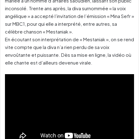
mariée à un homme d’affaires saoudien, laissant son public
inconsolé. Trente ans après, la diva surnommée « la voix
angélique » a accepté l’invitation de l’émission « Mina Sefr »
sur MBC1, pour qui elle a interprété, entre autres, sa
célèbre chanson « Mestaniak ».
En écoutant son interprétation de « Mestaniak », on se rend
vite compte que la diva n’a rien perdu de sa voix
envoûtante et puissante. Dès sa mise en ligne, la vidéo où
elle chante est d’ailleurs devenue virale.