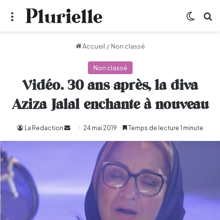
Menu
Switch
R
Accueil
/
Non classé
Non classé
Vidéo. 30 ans après, la diva
Aziza Jalal enchante à nouveau
La Redaction
Envoyer
24 mai 2019
Temps de lecture 1 minute
un
courriel