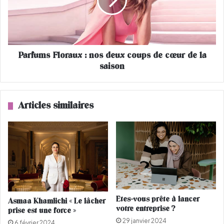
p
u
a
m
s
s
d
F
e
l
Parfums Floraux : nos deux coups de cœur de la
b
o
u
saison
r
s
a
r
u
é
x
Articles similaires
s
:
e
n
r
o
v
s
é
d
s
e
a
u
u
x
x
c
Etes-vous prête à lancer
Asmaa Khamlichi « Le lâcher
f
o
votre entreprise ?
prise est une force »
e
u
29 janvier 2024
m
p
6 février 2024