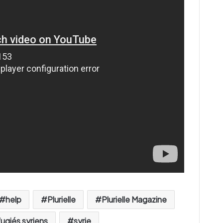
help
Plurielle
Plurielle Magazine
fugiés syriens
syrie