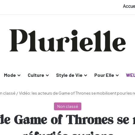
Accue
Mode
Culture
Style de Vie
Pour Elle
WEL
n classé
/
Vidéo: les acteurs de Game of Thrones se mobilisent pour les r
Non classé
 de Game of Thrones se 