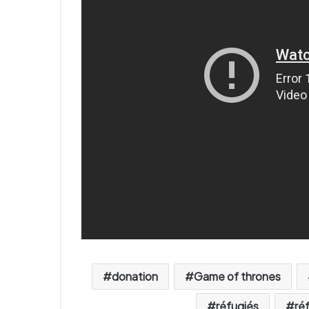
donation
Game of thrones
réfugiés
ré