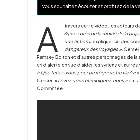
vous souhaitez écouter et profitez de la ve
A
travers cette vidéo, les acteurs 
Syrie «
près de la moitié de la pop
une fiction
» explique l’un des co
dangereux des voyages ».
Cersei 
Ramsey Bolton et d’autres personnages de la s
cri d’alerte en vue d’aider les syriens et autre
« Que feriez-vous pour protéger votre vie? votr
Cersei.
« Levez-vous et rejoignez-nous »
en fa
Committee.