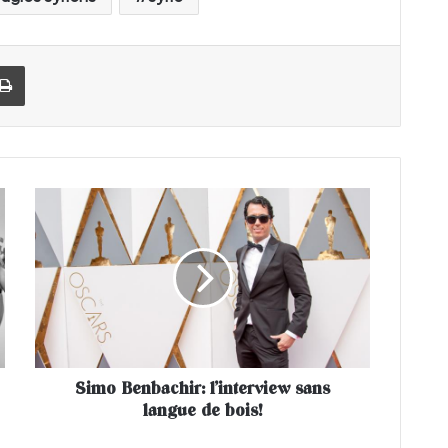
Imprimer
S
i
m
o
B
e
n
b
a
Simo Benbachir: l’interview sans
c
langue de bois!
h
i