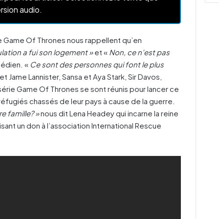
rsion audio.
de Game Of Thrones nous rappellent qu’en
ulation a fui son logement »
et «
Non, ce n’est pas
médien. «
Ce sont des personnes qui font le plus
et Jame Lannister, Sansa et Aya Stark, Sir Davos,
érie Game Of Thrones se sont réunis pour lancer ce
s réfugiés chassés de leur pays à cause de la guerre.
e famille? »
nous dit Lena Headey qui incarne la reine
isant un don à l’association International Rescue