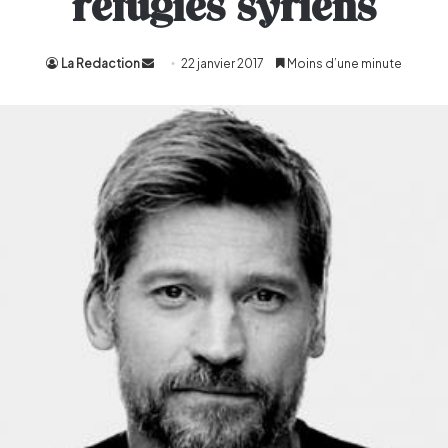
réfugiés syriens
La Redaction
Envoyer
22 janvier 2017
Moins d’une minute
un
courriel