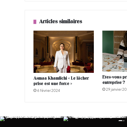
i
n
s
l
Articles similaires
e
s
p
l
u
s
p
u
l
Etes-vous pr
Asmaa Khamlichi « Le lâcher
p
entreprise ?
prise est une force »
e
29 janvier 2
u
6 février 2024
s
e
s