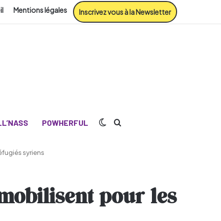
il
Mentions légales
Inscrivez vous à la Newsletter
Switch skin
Rechercher
L’NASS
POWHERFUL
éfugiés syriens
mobilisent pour les