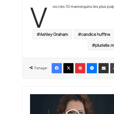
V
oici les 10 mannequins les plus p
Ashley Graham
candice huffine
plurielle.
Facebook
X
Pinterest
Messenger
Partager par email
Partager
S
a
m
i