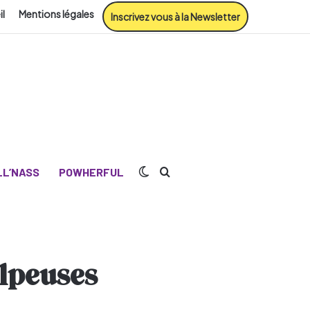
il
Mentions légales
Inscrivez vous à la Newsletter
Switch skin
Rechercher
L’NASS
POWHERFUL
lpeuses