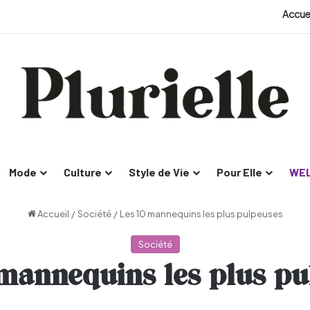
Accue
Mode
Culture
Style de Vie
Pour Elle
WEL
Accueil
/
Société
/
Les 10 mannequins les plus pulpeuses
Société
 mannequins les plus pu