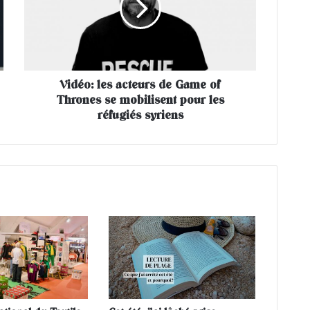
o
:
l
e
s
Vidéo: les acteurs de Game of
a
Thrones se mobilisent pour les
c
t
réfugiés syriens
e
u
r
s
d
e
G
a
m
e
o
f
T