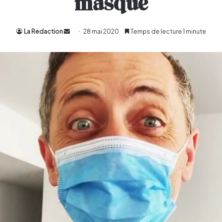
masque
La Redaction
Envoyer
28 mai 2020
Temps de lecture 1 minute
un
courriel