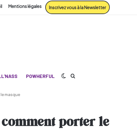
il
Mentions légales
Inscrivez vous à la Newsletter
Switch skin
Rechercher
L’NASS
POWHERFUL
 le masque
 comment porter le