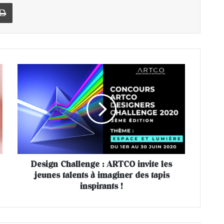
Imprimer
D
e
s
i
g
n
C
h
a
Design Challenge : ARTCO invite les
l
jeunes talents à imaginer des tapis
l
e
inspirants !
n
g
e