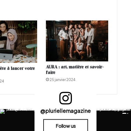
:
A
R
T
C
O
i
n
v
i
t
AURA : art, matière et savoir-
ête à lancer votre
e
faire
l
25 janvier 2024
024
e
s
j
e
u
@pluriellemagazine
n
e
s
Follow us
t