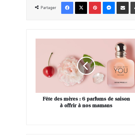
Facebook
X
Pinterest
Messenger
Partager par email
Partager
F
ê
t
e
d
e
s
m
è
Fête des mères : 6 parfums de saison
r
à offrir à nos mamans
e
s
:
6
p