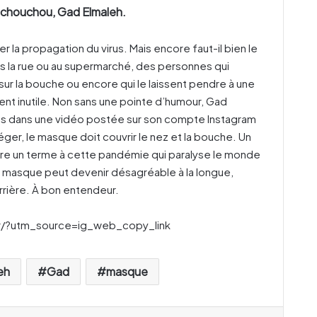
 chouchou, Gad Elmaleh.
la propagation du virus. Mais encore faut-il bien le
dans la rue ou au supermarché, des personnes qui
ur la bouche ou encore qui le laissent pendre à une
ment inutile. Non sans une pointe d’humour, Gad
s dans une vidéo postée sur son compte Instagram
ger, le masque doit couvrir le nez et la bouche. Un
tre un terme à cette pandémie qui paralyse le monde
u masque peut devenir désagréable à la longue,
rrière. À bon entendeur.
/?utm_source=ig_web_copy_link
eh
Gad
masque