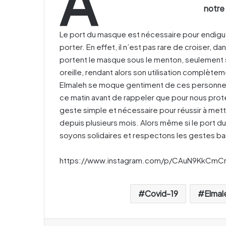
A
notre
Le port du masque est nécessaire pour endiguer 
porter. En effet, il n’est pas rare de croiser, 
portent le masque sous le menton, seulement s
oreille, rendant alors son utilisation complète
Elmaleh se moque gentiment de ces personne
ce matin avant de rappeler que pour nous proté
geste simple et nécessaire pour réussir à met
depuis plusieurs mois. Alors même si le port d
soyons solidaires et respectons les gestes ba
https://www.instagram.com/p/CAuN9KkCmCr
Covid-19
Elmal