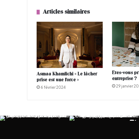
a
r
Articles similaires
f
u
m
s
d
e
s
a
i
Etes-vous pr
s
Asmaa Khamlichi « Le lâcher
entreprise ?
prise est une force »
o
29 janvier 2
n
6 février 2024
à
o
f
f
r
i
r
à