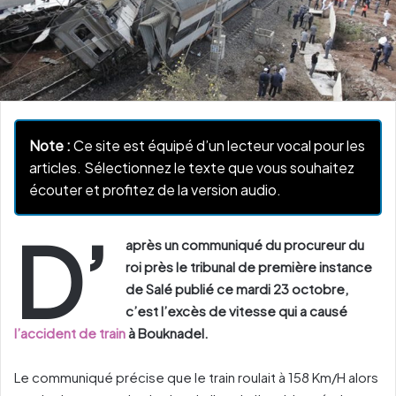
Note :
Ce site est équipé d’un lecteur vocal pour les
articles. Sélectionnez le texte que vous souhaitez
écouter et profitez de la version audio.
D’
après un communiqué du procureur du
roi près le tribunal de première instance
de Salé publié ce mardi 23 octobre,
c’est l’excès de vitesse qui a causé
l’accident de train
à Bouknadel.
Le communiqué précise que le train roulait à 158 Km/H alors