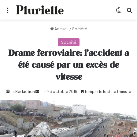
Menu
Switch
R
Accueil
/
Société
Société
Drame ferroviaire: l’accident a
été causé par un excès de
vitesse
La Redaction
Envoyer
23 octobre 2018
Temps de lecture 1 minute
un
courriel