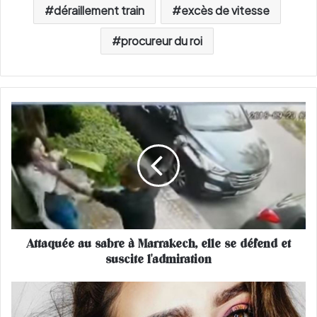
déraillement train
excès de vitesse
procureur du roi
A
t
t
a
q
u
é
e
a
Attaquée au sabre à Marrakech, elle se défend et
u
suscite l'admiration
s
a
b
L
r
e
e