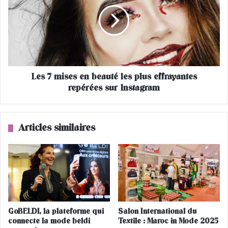
s
à
7
M
m
a
i
r
s
r
e
a
s
k
Les 7 mises en beauté les plus effrayantes
e
e
repérées sur Instagram
n
c
b
h
e
,
a
Articles similaires
e
u
l
t
l
é
e
l
s
e
e
s
d
p
é
l
GoBELDI, la plateforme qui
Salon International du
f
u
connecte la mode beldi
Textile : Maroc in Mode 2025
e
s