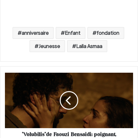
anniversaire
Enfant
fondation
Jeunesse
Lalla Asmaa
"
V
o
l
u
b
i
l
i
"Volubilis"de Faouzi Bensaidi: poignant,
s