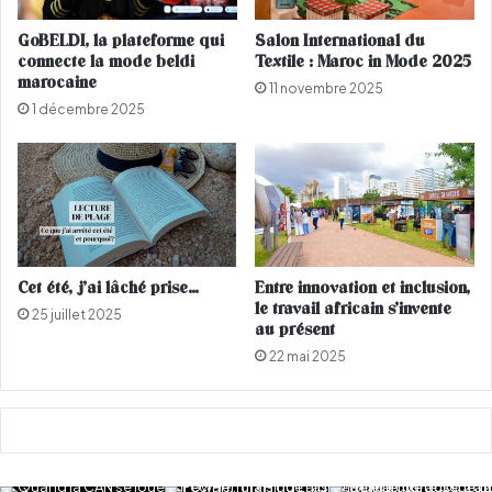
g
g
n
d
GoBELDI, la plateforme qui
Salon International du
a
a
connecte la mode beldi
Textile : Maroc in Mode 2025
n
d
marocaine
11 novembre 2025
t
1 décembre 2025
,
s
i
m
p
l
e
m
Cet été, j’ai lâché prise…
Entre innovation et inclusion,
e
le travail africain s’invente
25 juillet 2025
n
au présent
t
22 mai 2025