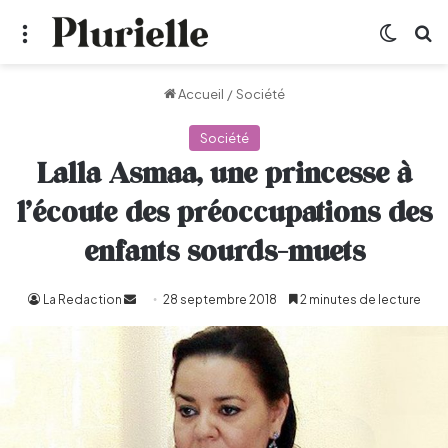
Menu
Switch
R
Accueil
/
Société
Société
Lalla Asmaa, une princesse à
l’écoute des préoccupations des
enfants sourds-muets
La Redaction
Envoyer
28 septembre 2018
2 minutes de lecture
un
courriel