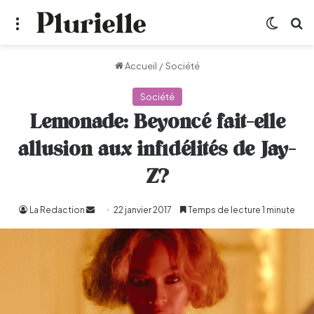
Menu
Switch
R
Accueil
/
Société
Société
Lemonade: Beyoncé fait-elle
allusion aux infidélités de Jay-
Z?
La Redaction
Envoyer
22 janvier 2017
Temps de lecture 1 minute
un
courriel