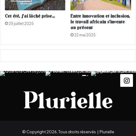
M
a
d
Cet été, j’ai lâché prise…
Entre innovation et inclusion,
i
le travail africain s’invente
25 juillet 2025
h
au présent
a
22 mai 2025
B
e
n
n
a
n
i
© Copyright 2026, Tous droits réservés |
Plurielle