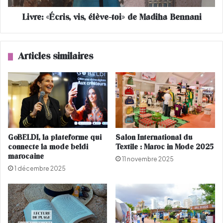
r
c
Livre: «Écris, vis, élève-toi» de Madiha Bennani
a
r
i
i
t
s
p
,
Articles similaires
l
v
u
i
s
s
q
,
u
é
e
l
3
è
5
v
GoBELDI, la plateforme qui
Salon International du
k
e
connecte la mode beldi
Textile : Maroc in Mode 2025
i
-
marocaine
11 novembre 2025
l
t
1 décembre 2025
o
o
s
i
»
d
e