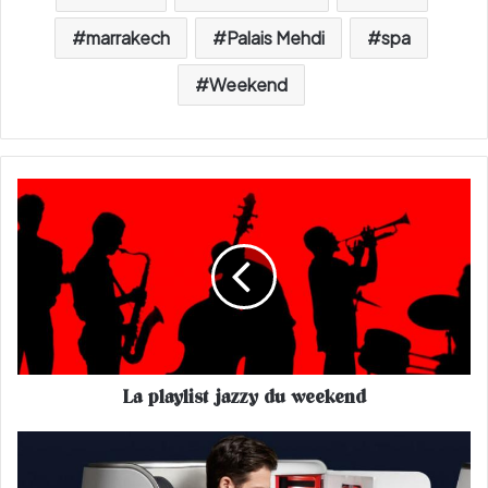
marrakech
Palais Mehdi
spa
Weekend
L
a
p
l
a
y
l
i
s
La playlist jazzy du weekend
t
j
a
V
z
o
z