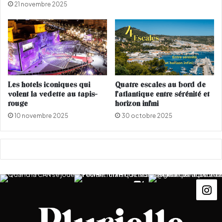
21 novembre 2025
l
e
n
o
u
v
e
a
Les hotels iconiques qui
Quatre escales au bord de
u
volent la vedette au tapis-
l’atlantique entre sérénité et
b
rouge
horizon infini
o
10 novembre 2025
30 octobre 2025
u
d
o
i
r
A
i
r
F
r