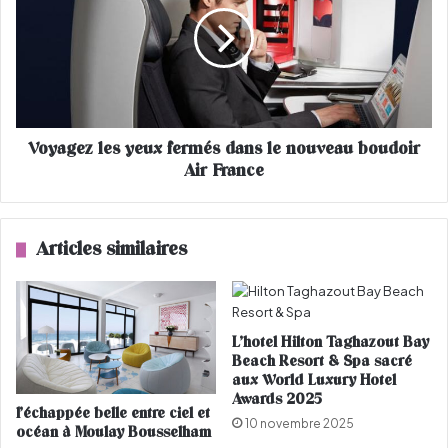
y
y
a
d
g
u
e
w
z
e
l
e
e
Voyagez les yeux fermés dans le nouveau boudoir
k
s
e
Air France
y
n
e
d
u
x
Articles similaires
f
e
r
m
é
L’hotel Hilton Taghazout Bay
s
Beach Resort & Spa sacré
d
aux World Luxury Hotel
Awards 2025
a
l’échappée belle entre ciel et
n
10 novembre 2025
océan à Moulay Bousselham
s