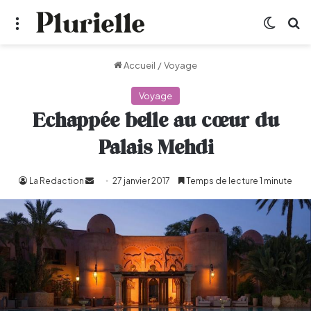
Menu
Switch
R
Accueil
/
Voyage
Voyage
Echappée belle au cœur du
Palais Mehdi
La Redaction
Envoyer
27 janvier 2017
Temps de lecture 1 minute
un
courriel