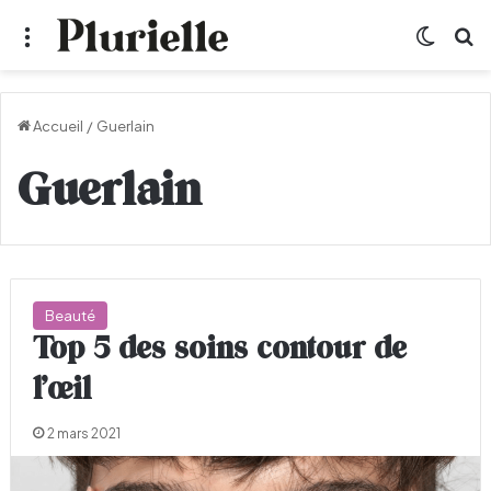
Menu
Switch
R
Accueil
/
Guerlain
Guerlain
Beauté
Top 5 des soins contour de
l’œil
2 mars 2021