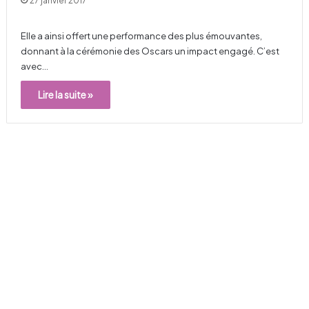
27 janvier 2017
Elle a ainsi offert une performance des plus émouvantes,
donnant à la cérémonie des Oscars un impact engagé. C’est
avec…
Lire la suite »